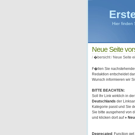
Erst
Hier finden
Neue Seite vo
/
�bersicht
/
Neue Seite e
F�llen Sie nachstehendes 
Redaktion entscheidet da
Wunsch informieren wir Si
BITTE BEACHTEN:
Soll Ihr Link wirklich in d
Deutschlands
der Linksam
Kategorie passt und Sie 
Sie bitte ausgehend von 
und klicken dort auf
» Neu
Deprecated
: Function ge