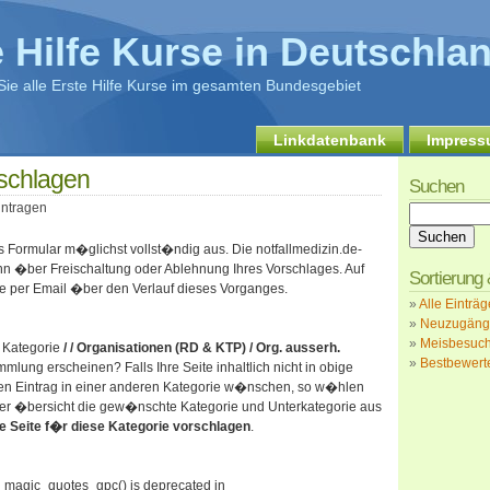
e Hilfe Kurse in Deutschla
 Sie alle Erste Hilfe Kurse im gesamten Bundesgebiet
Linkdatenbank
Impres
rschlagen
Suchen
intragen
Formular m�glichst vollst�ndig aus. Die notfallmedizin.de-
nn �ber Freischaltung oder Ablehnung Ihres Vorschlages. Auf
Sortierung
e per Email �ber den Verlauf dieses Vorganges.
»
Alle Einträg
»
Neuzugäng
»
Meisbesuch
er Kategorie
/ / Organisationen (RD & KTP) / Org. ausserh.
»
Bestbewerte
mlung erscheinen? Falls Ihre Seite inhaltlich nicht in obige
den Eintrag in einer anderen Kategorie w�nschen, so w�hlen
der �bersicht die gew�nschte Kategorie und Unterkategorie aus
e Seite f�r diese Kategorie vorschlagen
.
t_magic_quotes_gpc() is deprecated in